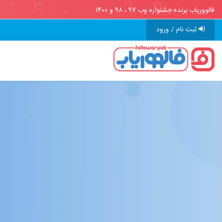
فالووریاب برنده جشنواره وب ۹۷ ، ۹۸ و ۱۴۰۰
ثبت نام / ورود