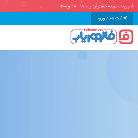
فالووریاب برنده جشنواره وب ۹۷ ، ۹۸ و ۱۴۰۰
ثبت نام / ورود