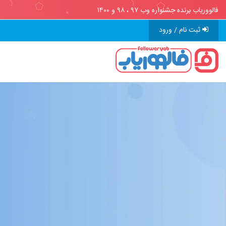
فالووریاب برنده جشنواره وب ۹۷ ، ۹۸ و ۱۴۰۰
ثبت نام / ورود