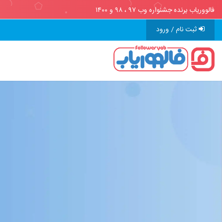
فالووریاب برنده جشنواره وب ۹۷ ، ۹۸ و ۱۴۰۰
ثبت نام / ورود