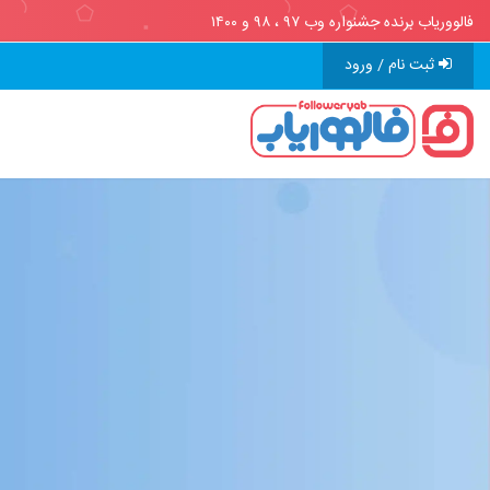
فالووریاب برنده جشنواره وب ۹۷ ، ۹۸ و ۱۴۰۰
ثبت نام / ورود