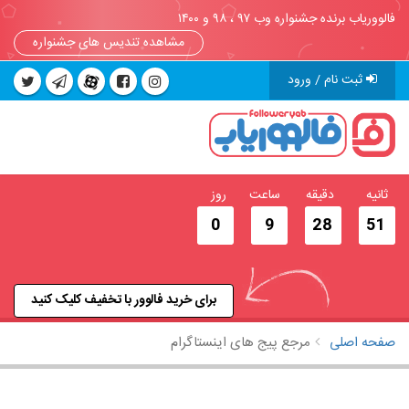
فالووریاب برنده جشنواره وب ۹۷ ، ۹۸ و ۱۴۰۰
مشاهده تندیس های جشنواره
ثبت نام / ورود
ثانیه
دقیقه
ساعت
روز
0
9
28
50
برای خرید فالوور با تخفیف کلیک کنید
صفحه اصلی
مرجع پیج های اینستاگرام