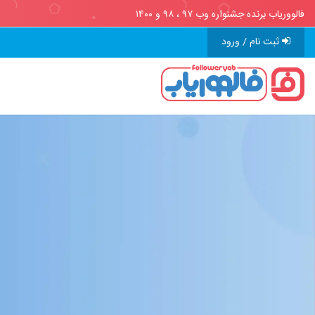
فالووریاب برنده جشنواره وب ۹۷ ، ۹۸ و ۱۴۰۰
ثبت نام / ورود