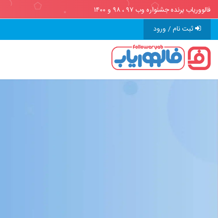
فالووریاب برنده جشنواره وب ۹۷ ، ۹۸ و ۱۴۰۰
ثبت نام / ورود