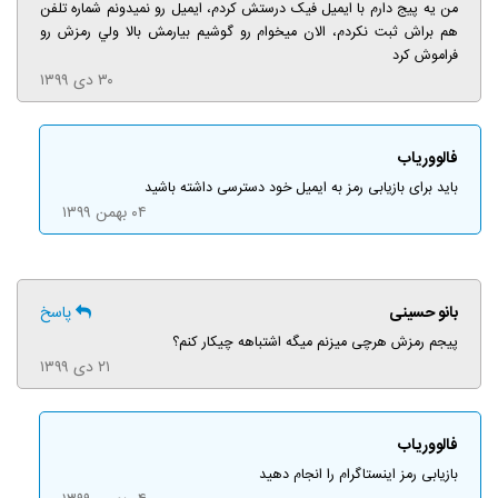
من يه پيج دارم با ايميل فيک درستش کردم، ايميل رو نميدونم شماره تلفن
هم براش ثبت نکردم، الان ميخوام رو گوشيم بيارمش بالا ولي رمزش رو
فراموش کرد
۳۰ دی ۱۳۹۹
فالووریاب
باید برای بازیابی رمز به ایمیل خود دسترسی داشته باشید
۰۴ بهمن ۱۳۹۹
بانو حسینی
پاسخ
پیجم رمزش هرچی میزنم میگه اشتباهه چیکار کنم؟
۲۱ دی ۱۳۹۹
فالووریاب
بازیابی رمز اینستاگرام را انجام دهید