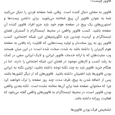
فالوور چیست؟
فالوور به معنای دنبال کننده است. وقتی شما صفحه فردی را دنبال می‌کنید
شما به عنوان فالوور آن پیچ شناخته می‌شوید. برای داشتن پست‌ها و
استوری‌های یک پیج در صفحه هوم خود باید جزو افراد فالوور کننده آن
صفحه باشید. کسب فالوور واقعی در محیط اینستاگرام با گسترش فضای
اینستاگرام و آپدیت چندین باره الگوریتم‌های این شبکه اجتماعی، کسب
فالوور روز به روز سخت‌تر و تولید پست‌هایی که قابلیت راه یافتن به صفحه
هوم کاربران را داشته باشد به شدت سخت شده است؛ در این میان هستند
وب سایت‌های که با ارائه خدمات فالوور ایرانی و لایک ایرانی سعی در کمک
به رشد کسب و کارهای موجود در فضای این شبکه اجتماعی را دارند. اما در
هنگام خرید فالوور باید به چند نکته توجه داشته باشید، اولین نکته به ایرانی
بودن فالوورها باید اطمینان داشته باشید. فالوورهای که از دیگر کشورها باشند
پس از اضافه شدن به پیج، ظرف مدت چند روز صفحه را ترک خواهند کرد
چرا که محتوای صفحه شما برای آن‌ها ساخته نشده است. نکته بعدی واقعی
بودن فالوور است، در محیط اینستاگرام به فالوورهای واقعی گفته می‌شود که
فعالیت روزانه داشته باشد.
تشخیص فیک بودن فالوورها