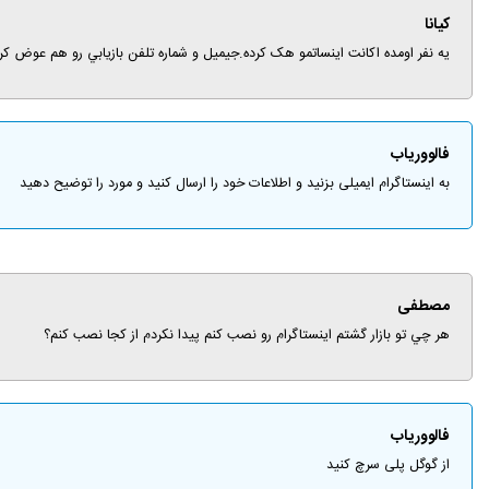
کیانا
يه نفر اومده اکانت اينساتمو هک کرده.جيميل و شماره تلفن بازيابي رو هم عوض کرد
فالووریاب
به اینستاگرام ایمیلی بزنید و اطلاعات خود را ارسال کنید و مورد را توضیح دهید
مصطفی
هر چي تو بازار گشتم اينستاگرام رو نصب کنم پيدا نکردم از کجا نصب کنم؟
فالووریاب
از گوگل پلی سرچ کنید