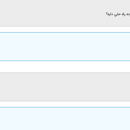
ه.راه حلي داره؟