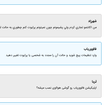
شهرزاد
من اکانتمو تجاري کردم ولي پشيمونم چون نميتونم پرايوت کنم چطوري به حالت او
فالووریاب
وارد تنظیمات پیج شوید و حالت آن را مجدد به شخصی یا پرایوت تغییر دهید
ثریا
اپلیکیشن فالووریاب رو گوشی هوااوی نصب میشه؟