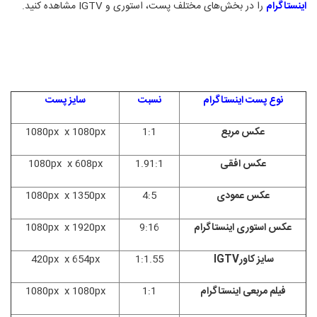
اینستاگرام
را در بخش‌های مختلف پست، استوری و
IGTV
مشاهده کنید
.
نوع پست اینستاگرام
نسبت
سایز پست
عکس مربع
1:1
px
1080
px x
1080
عکس افقی
1.91:1
px
608
px x
1080
عکس عمودی
4:5
px
1350
px x
1080
عکس استوری اینستاگرام
9:16
px
1920
px x
1080
سایز کاور
IGTV
1:1.55
px
654
px x
420
فیلم مربعی اینستاگرام
1:1
px
1080
px x
1080