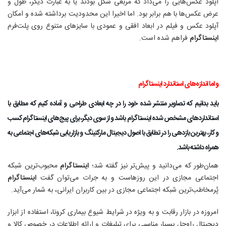
آپلود عکس‌هایی را می‌داد که مربعی شکل بودند یا به عبارت دیگر، طول و
عرض عکس‌ها با هم برابر بود. اما اخیرا این محدودیت برداشته شده و امکان
آپلود عکس و فیلم در ابعاد افقی و عمودی با سایزهای متنوع روی پلت‌فرم
اینستاگرام
فراهم شده است.
و اما اندازه‌های استاندارد اینستاگرام
باید بدانیم که تصاویر منتشر شده خود را در چه ابعادی طراحی و آماده کنیم که مطابق با
استانداردهای مشخص شده
اینستاگرام
باشد و از سوی دیگر، برای
پیج
‌های
اینستاگرام
کسب
و کار، بهترین بازدهی را در تطابق با اصول دیجیتال مارکتینگ و بازاریابی شبکه‌های اجتماعی به
همراه داشته باشد
.
همان‌طور که می‌دانید و پیش‌تر نیز گفته شد؛
اینستاگرام
محبوب‌ترین شبکه
اجتماعی مجازی در این روزهاست و به جرات می‌توان گفت
اینستاگرام
پُرمخاطب‌ترین شبکه اجتماعی مجازی در بین کاربران ایرانی، به شمار می‌آید
.
امروزه در بازار رقابت و به ویژه در شرایط شیوع بیماری کرونا، استفاده از ابزار
دیجیتال را‌ه‌حل بسیار مناسبی برای تبلیغات و ارائه اطلاعات در خصوص کالا و