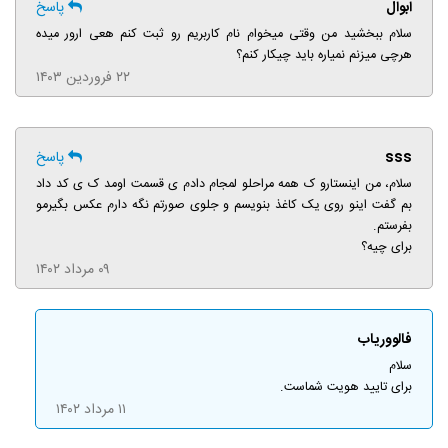
ابوال
پاسخ
سلام ببخشید من وقتی میخوام نام کاربریم رو ثبت کنم هعی ارور میده
هرچی میزنم نمیاره باید چیکار کنم؟
۲۲ فروردین ۱۴۰۳
sss
پاسخ
سلام، من اینستارو ک همه مراحلو لمجام دادم ی قسمت اومد ک ی کد داد
بم گفت اینو روی یک کاغذ بنویسم و جلوی صورتم نگه دارم عکس بگیرمو
بفرستم.
برای چیه؟
۰۹ مرداد ۱۴۰۲
فالووریاب
سلام
برای تایید هویت شماست.
۱۱ مرداد ۱۴۰۲