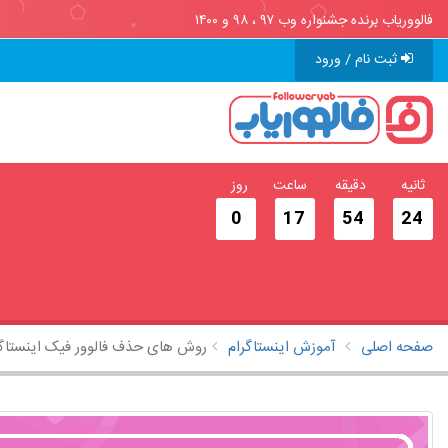
فالووریاب برنده جشنواره وب ۹۷ ، ۹۸ و ۱۴۰۰
ثبت نام / ورود
ثانیه
دقیقه
ساعت
روز
0
17
54
23
صفحه اصلی
آموزش اینستاگرام
روش های حذف فالوور فیک اینستاگر