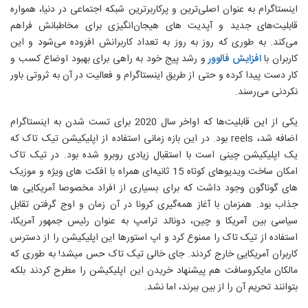
اینستاگرام به عنوان اصلی‌ترین و پرکاربرترین شبکه اجتماعی در دنیا، همواره
قابلیت‌های جدید و آپدیت های هیجان‌انگیزی برای مخاطبانش فراهم
می‌کند. به طوری که روز به روز به تعداد کاربرانش افزوده می‌شود و این
کاربران با
افزایش فالوور
و رشد پیج خود به راهی برای بهبود اوضاع کسب و
کار دست پیدا کرده و حتی از طریق اینستاگرام و فعالیت در آن به ثروتی باور
نکردنی می‌رسند.
یکی از این قابلیت‌ها که اواخر سال 2020 برای تست شدن به اینستاگرام
اضافه شد،
reels
بود. در این بازه زمانی استفاده از اپلیکیشن تیک تاک که
یک اپلیکیشن چینی است با استقبال زیادی روبرو شده بود. در تیک تاک
امکان ساخت ویدیوهای کوتاه 15 ثانیه‌ای همراه با افکت های ویژه و موزیک
های گوناگون وجود داشت که برای بسیاری از افراد مخصوصا آمریکایی ها
جذاب بود. همزمان با آغاز همه‌‌گیری کرونا در آن زمان و اوج گرفتن تقابل
سیاسی بین آمریکا و چین، دونالد ترامپ به عنوان رئیس جمهور آمریکا،
استفاده از تیک تاک را ممنوع کرد و اپ استورها این اپلیکیشن را از دسترس
کاربران آمریکایی خارج کردند. جای خالی تیک تاک حس میشد! به طوری که
مالکان مایکروسافت هم پیشنهاد خریدن این اپلیکیشن را مطرح کردند بلکه
بتوانند تحریم آن را از بین ببرند، اما نشد.