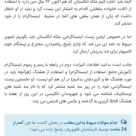
البته باید اشاره کنیم ملکه انگلستان که هم اکنون ۹۲ سال سن دارد با استفاده
از اکانت خانواده سلطنتی اقدام به انتشار این پست کرد و نباید از او انتظار
داشت که یکی از همان سلفی های آشنا در محیط اینستاگرام را از خود
منتشر کند.
اما در خصوص اولین پست اینستاگرامی ملکه انگلستان باید بگوییم تصویر
مربوط به نامه ای می شد که چارلز بابیج ریاضیدان، مخترع و پیشگام علوم
کامپیوتر برای جد پدریش ارسال کرد.
جالب است بدانید اطلاعات الیزابت دوم در رابطه با رسم و رسوم اینستاگرام
(آموزش جامع استفاده از اینستاگرام) و استفاده از هشتگ (هرآنچه باید در
مورد هشتگ ها و کاربردشان بدانیم) در آن هم کم نیست. او نخستین پست
اینستاگرامی خود را در روز سه شنبه منتشر کرد که با نام سه شنبه های
نوستالژیک شناخته می شود و شهروندان انگلیسی در این روز از هفته با
هشتگ #tbt گریزی به گذشته و عکس های قدیمی می زنند.
تمام سوالات مربوط به این مطلب
در بخش کامنت ها طی
کمتر از
24 ساعت
توسط کارشناسان فالووریاب پاسخ داده می شود!