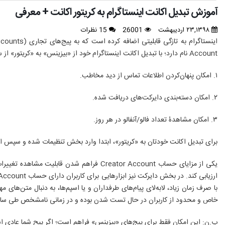
آموزش تبدیل اکانت اینستاگرام به کریتور اکانت + معرفی
۲۳,۱۳۹۸ اردیبهشت
26001
15 نظرات
Account نام دارد؛ با تبدیل اکانت اینستاگرام خود از «بیزینس» به «کریتور» از سه امکان زیر بهره‌مند خواهید شد:
۱. امکان پنهان‌کردن اطلاعات تماس از دید مخاطب.
۲. امکان دسته‌بندی دایرکت‌های دریافت شده.
۳. امکان مشاهدۀ تعداد فالو/آنفالو در هر روز.
برای تبدیل اکانت خودتان به «کریتور»، ابتدا وارد بخش تنظیمات شده و سپس از بخش Account روی گزینۀ Switch to Creator Account کلیک کنید و مرا
یکی از مزایای حساب Creator Account فراه
با صرف زمان زیاد، لابه‌لای پیام‌های طرفداران و یا اسپم‌ها، به دنبال متن‌
خاص و محدود از کاربران در حال تست شدن بوده و در زمانی نامشخص طی سال 2019، به صورت عمومی منتشر خواهند 
پ.ن: این امکان فقط برای پیج‌های «بیزینس» فراهم است؛ اگر پیح شما عادی اس