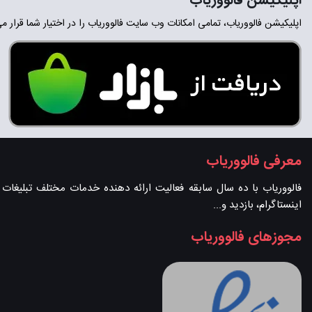
اپلیکیشن فالووریاب
اپلیکیشن فالووریاب، تمامی امکانات وب سایت فالووریاب را در اختیار شما قرار م
معرفی فالووریاب
فالووریاب با ده سال سابقه فعالیت ارائه دهنده خدمات مختلف تبلیغات در 
اینستاگرام، بازدید و...
مجوزهای فالووریاب