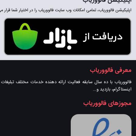
اپلیکیشن فالووریاب
اپلیکیشن فالووریاب، تمامی امکانات وب سایت فالووریاب را در اختیار شما قرار م
معرفی فالووریاب
فالووریاب با ده سال سابقه فعالیت ارائه دهنده خدمات مختلف تبلیغات در 
اینستاگرام، بازدید و...
مجوزهای فالووریاب