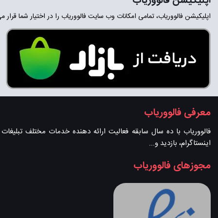
اپلیکیشن فالووریاب
اپلیکیشن فالووریاب، تمامی امکانات وب سایت فالووریاب را در اختیار شما قرار م
معرفی فالووریاب
فالووریاب با ده سال سابقه فعالیت ارائه دهنده خدمات مختلف تبلیغات در 
اینستاگرام، بازدید و...
مجوزهای فالووریاب