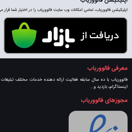
اپلیکیشن فالووریاب
اپلیکیشن فالووریاب، تمامی امکانات وب سایت فالووریاب را در اختیار شما قرار م
معرفی فالووریاب
فالووریاب با ده سال سابقه فعالیت ارائه دهنده خدمات مختلف تبلیغات در 
اینستاگرام، بازدید و...
مجوزهای فالووریاب