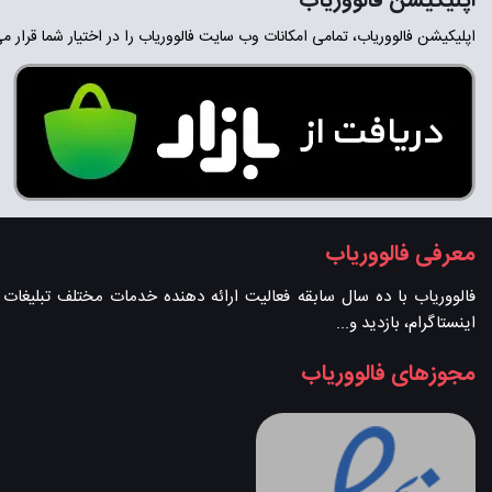
اپلیکیشن فالووریاب
اپلیکیشن فالووریاب، تمامی امکانات وب سایت فالووریاب را در اختیار شما قرار م
معرفی فالووریاب
فالووریاب با ده سال سابقه فعالیت ارائه دهنده خدمات مختلف تبلیغات در 
اینستاگرام، بازدید و...
مجوزهای فالووریاب