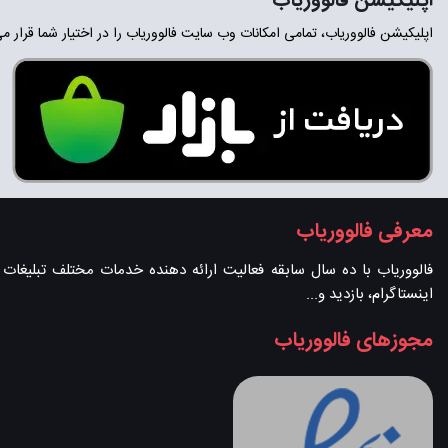
اپلیکیشن فالووریاب
اپلیکیشن فالووریاب، تمامی امکانات وب سایت فالووریاب را در اختیار شما قرار م
معرفی فالووریاب
فالووریاب با ده سال سابقه فعالیت ارائه دهنده خدمات مختلف تبلیغات در 
اینستاگرام، بازدید و...
مجوزهای فالووریاب