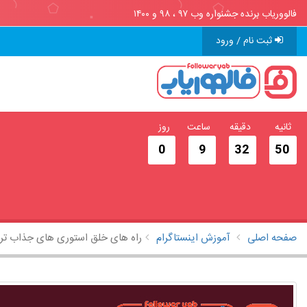
فالووریاب برنده جشنواره وب ۹۷ ، ۹۸ و ۱۴۰۰
ثبت نام / ورود
ثانیه
دقیقه
ساعت
روز
0
9
32
49
صفحه اصلی
آموزش اینستاگرام
راه های خلق استوری های جذاب تر