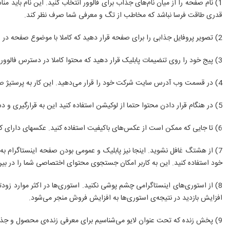
1) نام صفحه را از میان نام‌های جذاب برای فالوور انتخاب کنید. این نام بای
قدری طاقت فرسا نباشد که مخاطب از تگ و معرفی شما صرف نظر کند.
2) تصویر پروفایل جذابی را برای صفحه قرار دهید که کاملا با موضوع صفحه در ارتباط باشد.
3) پیج خود را روی تنضیمات پابلیک قرار دهید که محتوا کاملا در دسترس فالوور قرار بگیرد. قرار دادن پیج به صورت خصوصی برای کاربر طاقت فرسا بوده و منتظر قبول درخواست از طرف شما نمی‌ماند.
4) در قسمت وب آدرس سایت شرکت خود را قرار می‌دهید. این کار به پرستیژ صفحه شما می‌افزاید.
5) در هنگام قرار دادن محتوا حتما از لوکیشن استفاده کنید این به قرارگیری و دسترسی راحت‌تر پیج شما در قسمت Search کمک می‌کند.
6) تا جایی که ممکن است از عکس‌های باکیفیت استفاده کنید. عکسهای دارای کیفیت پایین به مخاطب احساس دافعه می‌دهد.
7) از هشتگ غافل نشوید. اینجا نیز پابلیک و عمومی بودن صفحه اینستاگرام ب
خود استفاده کنید. این به کاربر امکان جستجوی محتوای اختصاصی شما را در بی
8) از استوری‌های اینستاگرامی چشم پوشی نکنید. استوری‌ها در اکثر موارد زو
افزایش بازدید در نتیجه‌ی استوری‌ها به افزایش فروش منجر می‌شود.
9) پخش زنده که تحت عنوان لایو می‌شناسیم برای معرفی زنده‌ی محصول و جذب اعتماد مشتری نقش پررنگی را در حوزه‌ی فروش فراهم می‌کند.