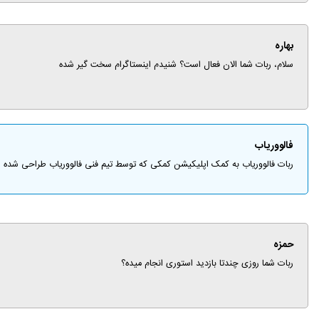
بهاره
سلام، ربات شما الان فعال است؟ شنیدم اینستاگرام سخت گیر شده
فالووریاب
ربات فالوورياب به کمک اپليكيشن کمکی كه توسط تيم فنی فالوورياب طراحی شده
حمزه
ربات شما روزی چندتا بازدید استوری انجام میده؟