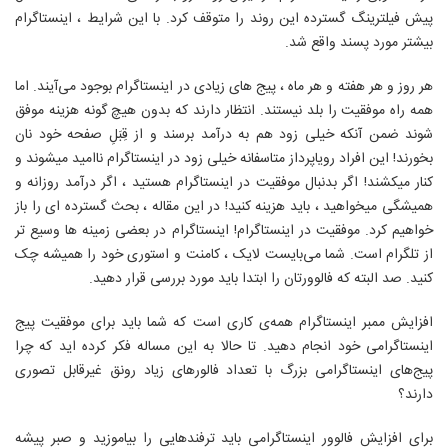
پیش فیلترینگ گسترده این روند را متوقف کرد. با این شرایط ، اینستاگرام
بیشتر مورد پسند واقع شد.
هر روز و هر هفته و هر ماه ، پیج های زیادی در اینستاگرام بوجود می‌آیند. اما
همه راه موفقیت را بلد نیستند. انتظار دارند که بدون هیچ گونه هزینه موفق
شوند ضمن آنکه خیلی زود هم به درآمد برسند و از قِبَلِ صفحه خود نان
بخورند! این افراد رویاپرداز متاسفانه خیلی زود در اینستاگرام ناامید میشوند و
کنار میکشند! اگر بدنبال موفقیت در اینستاگرام هستید ، اگر درآمد روزانه و
همیشگی میخواهید ، باید هزینه کنید! در این مقاله ، بحث گسترده ای را باز
خواهیم کرد. موفقیت در اینستاگرام! اینستاگرام در بعضی زمینه ها وسیع تر
از تلگرام است. شما می‌بایست لایک ، کامنت و استوری خود را همیشه چک
کنید. صد البته که فالوورتان را ابتدا باید مورد بررسی قرار دهید.
افزایش ممبر اینستاگرام همه‌ی کاری است که شما باید برای موفقیت پیج
اینستاگرامی خود انجام دهید. تا حالا به این مساله فکر کرده اید که چرا
پیج‌های اینستاگرامی بزرگ با تعداد فالورهای زیاد رونق غیرقابل تصوری
دارند؟
برای افزایش فالوور اینستاگرامی باید ترفندهایی را بیاموزید و صبر پیشه