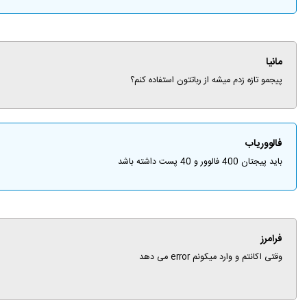
مانیا
پیجمو تازه زدم میشه از رباتتون استفاده کنم؟
فالووریاب
باید پیجتان 400 فالوور و 40 پست داشته باشد
فرامرز
وقتی اکانتم و وارد میکونم error می دهد