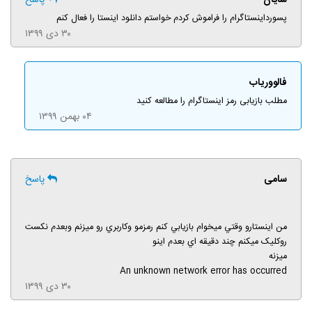
پسورداينستاگرام را فراموش کردم خواستم دانلود اينستا را فعال کنم
۳۰ دی ۱۳۹۹
فالووریاب
مطلب بازیابی رمز اینستاگرام را مطالعه کنید
۰۴ بهمن ۱۳۹۹
سامی
پاسخ
من اينستارو وقتي ميخوام بازيابي کنم رمزمو وکاربري رو ميزنم وبعدم نکست
روکليک ميکنم چند دقيقه اي بعدم اينو
ميزنه
An unknown network error has occurred
۳۰ دی ۱۳۹۹