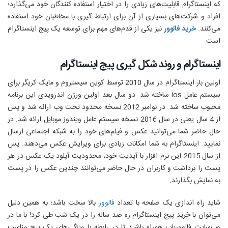
که اینستاگرام قابلیت‌های زیادی را در اختیار استفاده کنندگان خود می‌گذارد؛
افراد و شرکت‌های بسیاری از آن برای ارتباط گیری با مخاطبان خود استفاده
می‌کنند.
خرید فالوور
نیز یکی از قدم‌های مهم برای توسعه یک پیج اینستاگرام
است.
اینستاگرام و روند شکل گیری پیج اینستاگرام
اولین بار اینستاگرام در سال 2010 توسط کوین سیستروم و مایک کریگر برای
سیستم عامل ios ساخته شد. دو سال بعد اولین ورژن اندرویدی این برنامه
محبوب ساخته شد. در نوامبر 2012 نسخه محدود تحت وب ارائه شد و پس
از 4 سال یعنی در سال 2016 نسخه سیستم عامل ویندوز موبایل ارائه شد. در
حال حاضر شما می‌توانید عکس و فیلم‌های خود را به شبکه اجتماعی ارسال
نمایید. اینستاگرام به شما امکانات زیادی برای ویرایش عکس می‌دهند. پس
از سال 2015 این نرم افزار با آپدیت خود، محدودیت آپلود یک عکس در هر
پست را برداشت و کاربران در حال حاضر می‌توانند چندین عکس را در پست‌
به نمایش بگذارند.
شاید راه‌ اندازی یک صفحه با تعداد
فالوور
بالا سخت باشد؛ به همین دلیل
می‌توان با خرید پیج اینستاگرام ره صد ساله را در یک شب طی کرد! با ما در
وب‌سایت فالووریاب همراه باشید تا در رابطه با ویژگی‌های یک پیج مناسب