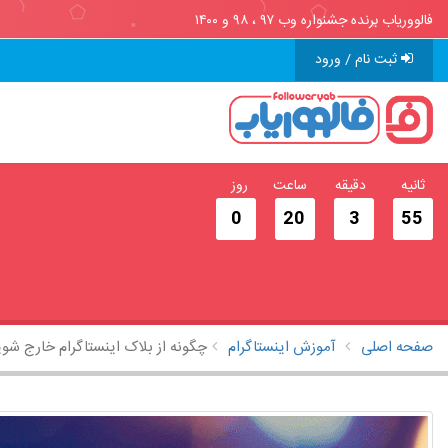
فالووریاب برنده جشنواره وب ۹۷ ، ۹۸ و ۱۴۰۰
ثبت نام / ورود
ثانیه
دقیقه
ساعت
روز
0
20
3
55
صفحه اصلی
آموزش اینستاگرام
چگونه از بلاک اینستاگرام خارج شو