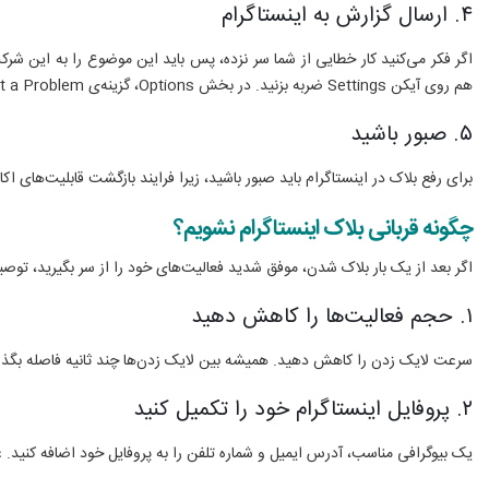
۴. ارسال گزارش به اینستاگرام
اگر فکر می‌کنید کار خطایی از شما سر نزده، پس باید این موضوع را به این ش
هم روی آیکن Settings ضربه بزنید. در بخش Options، گزینه‌ی Report a Problem را پیدا کنید و بعد از ضربه زدن روی آن، گزینه‌ی Report a Problem را انتخاب کنید. در این قسمت مشکل خود را شرح دهید و سپس آن را ارسال کنید.
۵. صبور باشید
برای رفع بلاک در اینستاگرام باید صبور باشید، زیرا فرایند بازگشت قابلیت‌های اکانت شما ممکن است از
چگونه قربانی بلاک اینستاگرام نشویم؟
اگر بعد از یک بار بلاک شدن، موفق شدید فعالیت‌های خود را از سر بگیرید، توصیه 
۱. حجم فعالیت‌ها را کاهش دهید
سرعت لایک زدن را کاهش دهید. همیشه بین لایک زدن‌ها چند ثانیه فاصله بگذاری
۲. پروفایل اینستاگرام خود را تکمیل کنید
یک بیوگرافی مناسب، آدرس ایمیل و شماره تلفن را به پروفایل خود اضافه کنید. عل