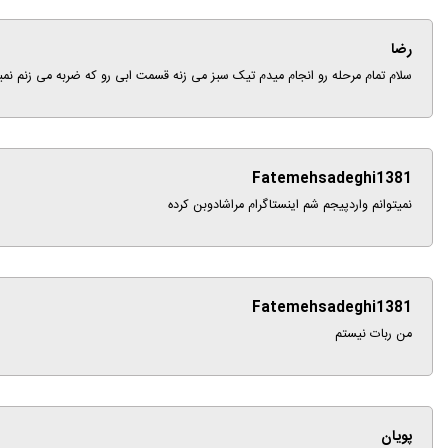
رضا
سلام تمام مرحله رو انجام میدم تیک سبز می زنه قسمت ابی رو که ضربه می زنم نمیره کلا تو تنظیمات ه
Fatemehsadeghi1381
نمیتوانم واردپیجم شم اینستاگرام مراشادوبن کرده
Fatemehsadeghi1381
من ربات نیستم
پویان