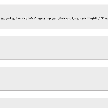
م می خوام برم همش ارور میده و میره که شما ربات هستین اسم پیج رفته ازده کاربر اینستا۳۰روز هم فکر کنم ف