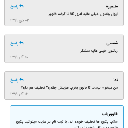
منصوره
پاسخ
ایول رباتتون خیلی عالیه امروز 60 تا گرفتم فالوور
۰۳ دی ۱۳۹۹
شمسی
پاسخ
رباتتون خیلی عالیه متشکر
۲۰ آذر ۱۳۹۹
ندا
پاسخ
من میخوام بیست کا فالوور بخرم، هزینش چقدره؟ تخفیف هم داره؟
۱۶ آذر ۱۳۹۹
فالووریاب
سلام، پکیج ها تخفیف خورده اند، با ثبت نام در سایت میتوانید پکیج
فالوور مورد نظر را خریداری کنید