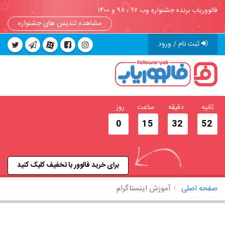
فالووریاب برنده جشنواره وب ۹۷ ، ۹۸ و ۱۴۰۰
مشاهده تندیس های جشنواره
ثبت نام / ورود
ثانیه
دقیقه
ساعت
روز
0
15
32
51
برای خرید فالوور با تخفیف کلیک کنید
صفحه اصلی
آموزش اینستاگرام