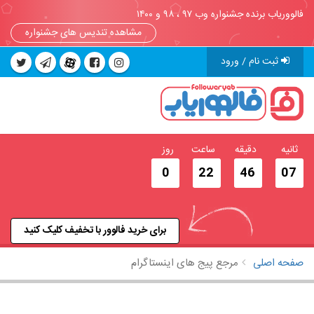
فالووریاب برنده جشنواره وب ۹۷ ، ۹۸ و ۱۴۰۰
مشاهده تندیس های جشنواره
ثبت نام / ورود
ثانیه
دقیقه
ساعت
روز
0
22
46
06
برای خرید فالوور با تخفیف کلیک کنید
صفحه اصلی
مرجع پیج های اینستاگرام