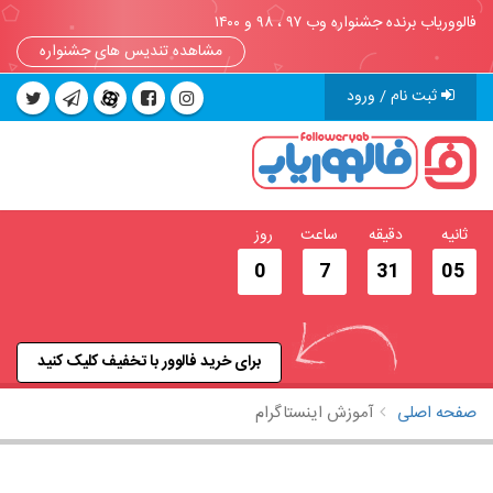
فالووریاب برنده جشنواره وب ۹۷ ، ۹۸ و ۱۴۰۰
مشاهده تندیس های جشنواره
ثبت نام / ورود
ثانیه
دقیقه
ساعت
روز
0
7
31
04
برای خرید فالوور با تخفیف کلیک کنید
صفحه اصلی
آموزش اینستاگرام