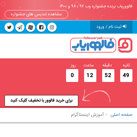
فالووریاب برنده جشنواره وب ۹۷ ، ۹۸ و ۱۴۰۰
مشاهده تندیس های جشنواره
ثبت نام / ورود
ثانیه
دقیقه
ساعت
روز
0
12
52
48
برای خرید فالوور با تخفیف کلیک کنید
صفحه اصلی
آموزش اینستاگرام